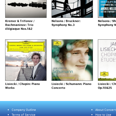
Kremer & Trifonov /
Nelsons / Bruckner:
Nelsons / S
Rachmaninov: Trio
Symphony No.3
Symphony N
élégiaque Nos.1&2
Lisiecki / Chopin: Piano
Lisiecki / Schumann: Piano
Lisiecki / C
Works
Concerto
Op.10&25
Company Outline
About Concert
Terms of Service
How to Use