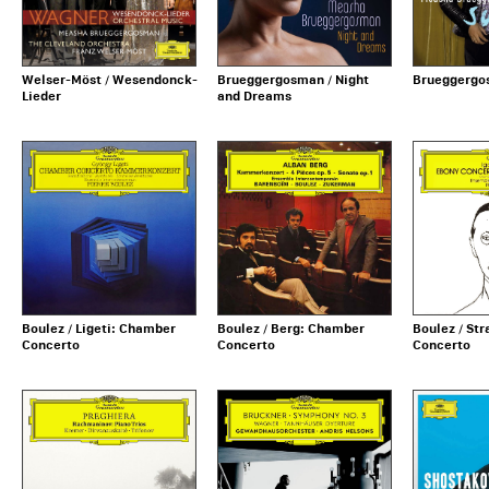
Welser-Möst / Wesendonck-
Brueggergosman / Night
Brueggergos
Lieder
and Dreams
Boulez / Ligeti: Chamber
Boulez / Berg: Chamber
Boulez / St
Concerto
Concerto
Concerto