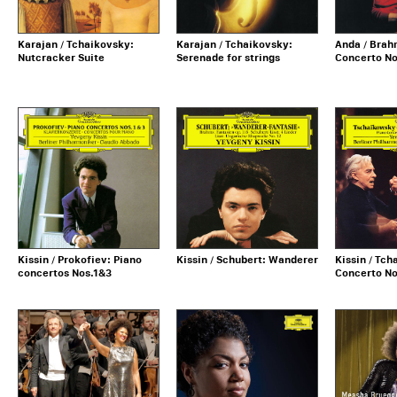
Karajan / Tchaikovsky:
Karajan / Tchaikovsky:
Anda / Brah
Nutcracker Suite
Serenade for strings
Concerto No
Kissin / Prokofiev: Piano
Kissin / Schubert: Wanderer
Kissin / Tch
concertos Nos.1&3
Concerto No