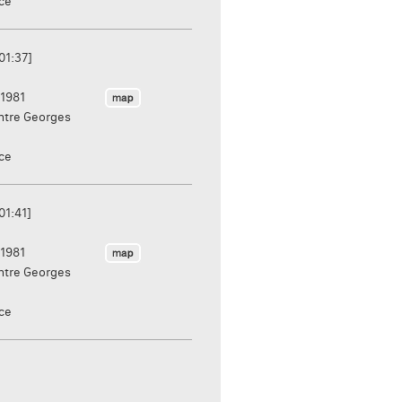
nce
01:37]
1981
ntre Georges
nce
01:41]
1981
ntre Georges
nce