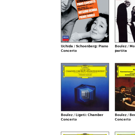
Uchida / Schoenberg: Piano
Boulez / Mo
Concerto
partita
Boulez / Ligeti: Chamber
Boulez / B
Concerto
Concerto