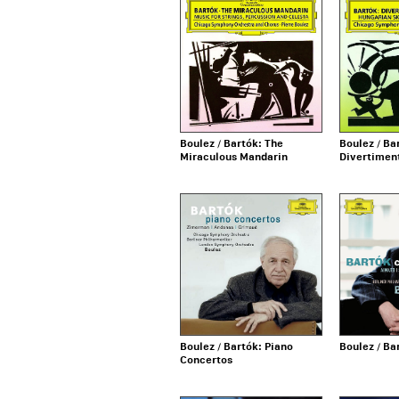
Boulez / Bartók: The
Boulez / Ba
Miraculous Mandarin
Divertimen
Boulez / Bartók: Piano
Boulez / Ba
Concertos