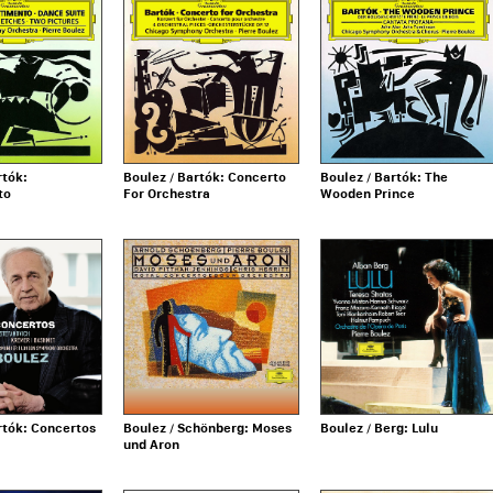
rtók:
Boulez / Bartók: Concerto
Boulez / Bartók: The
to
For Orchestra
Wooden Prince
rtók: Concertos
Boulez / Schönberg: Moses
Boulez / Berg: Lulu
und Aron