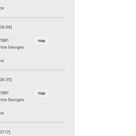
nce
:04:04]
1981
ntre Georges
nce
:06:35]
1981
ntre Georges
nce
07:17]