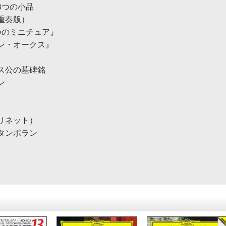
3つの小品
重奏版）
つのミニチュア』
ン・オークス』
）
ス公の墓碑銘
ン
）
リネット）
タンポラン