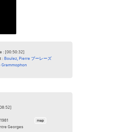
e : [00:50:32]
t :
Boulez, Pierre ブーレーズ
e Grammophon
:08:52]
1981
ntre Georges