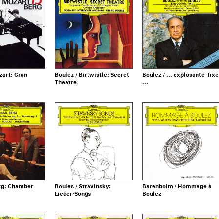
zart: Gran
Boulez / Birtwistle: Secret
Boulez / ... explosante-fixe
Theatre
...
erg: Chamber
Boules / Stravinsky:
Barenboim / Hommage à
Lieder·Songs
Boulez