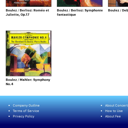
Boulez / Berlioz: Roméo et
Boulez / Berlioz: Symphonie
Boulez / De
Juliette, Op.17
fantastique
Boulez / Mahler: Symphony
No.4
Company Outline
About Concert
Terms of Service
How to Use
Privacy Policy
About Fee