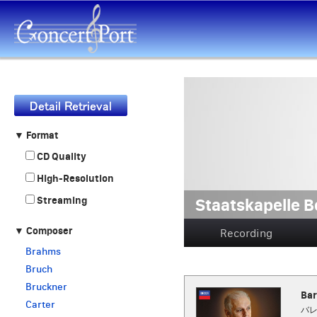
▼ Format
CD Quality
High-Resolution
Staatskapelle B
Streaming
▼ Composer
Recording
Brahms
Bruch
Bruckner
Bar
Carter
バレ