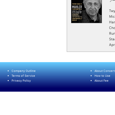
ブー
Twy
Mic
Han
Cho
Run
Sta
Apr
Company Outline
About Concert
Terms of Service
How to Use
Privacy Policy
About Fee