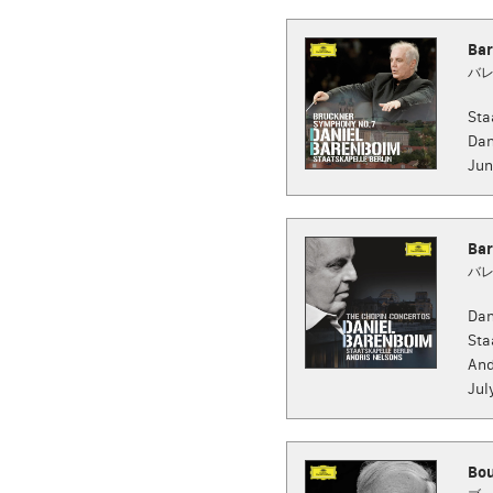
Bar
バレ
Sta
Dan
Jun
Bar
バレ
Dan
Sta
And
Jul
Bou