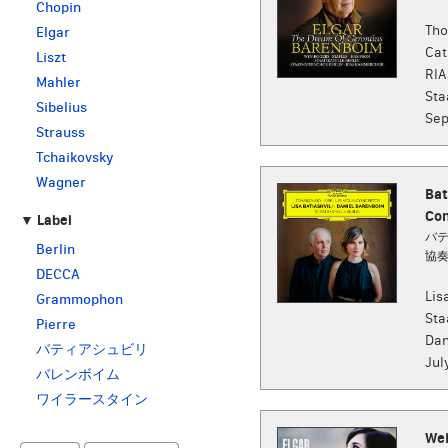
Chopin
Tho
Elgar
Cat
Liszt
RIA
Mahler
Sta
Sibelius
Sep
Strauss
Tchaikovsky
Wagner
Bat
Con
▼ Label
バテ
Berlin
協
DECCA
Lis
Grammophon
Sta
Pierre
Dan
バティアシュビリ
Jul
バレンボイム
ワイラースタイン
Wei