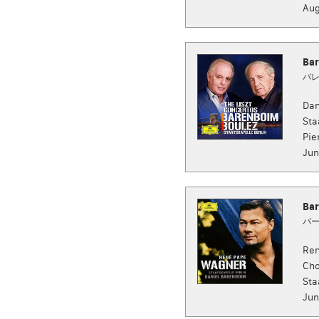
Aug
Bar
バレ
Dan
Sta
Pie
Jun
Bar
パー
Ren
Cho
Sta
Jun