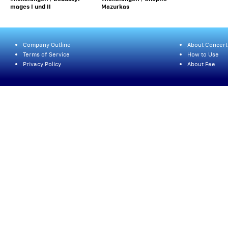
mages I und II
Mazurkas
Company Outline
About Concert
Terms of Service
How to Use
Privacy Policy
About Fee