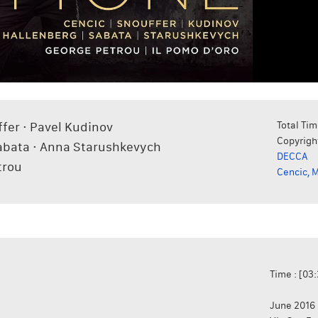
fer · Pavel Kudinov
Total Tim
Copyrigh
Sabata · Anna Starushkevych
DECCA
trou
Cencic, 
Time : [03
June 2016