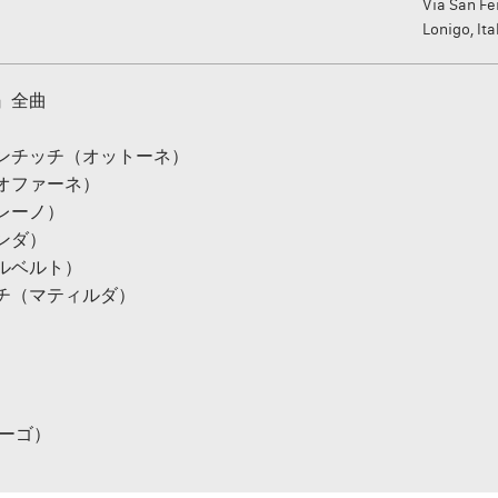
Via San F
Lonigo, Ita
』全曲
ンチッチ（オットーネ）
オファーネ）
レーノ）
ンダ）
ルベルト）
チ（マティルダ）
）
ニーゴ）