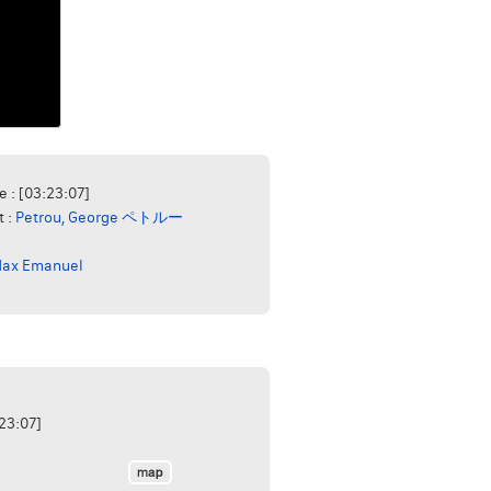
e : [03:23:07]
t :
Petrou, George ペトルー
Max Emanuel
:23:07]