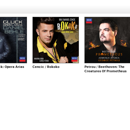
ck: Opera Arias
Cencic / Rokoko
Petrou / Beethoven: The
Creatures Of Prometheus