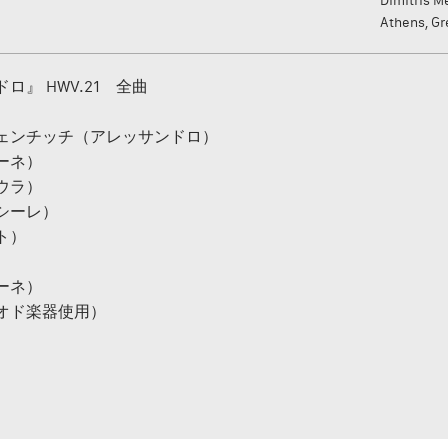
Dimitris M
Athens, G
』 HWV.21 全曲
ェンチッチ（アレッサンドロ）
ーネ）
ウラ）
シーレ）
ト）
ーネ）
オド楽器使用）