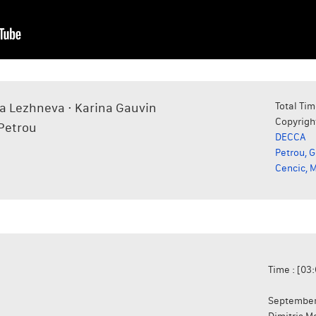
a Lezhneva · Karina Gauvin
Total Tim
Copyrigh
Petrou
DECCA
Petrou, 
Cencic, 
Time : [03
September