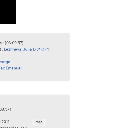
e : [03:09:57]
t :
Lezhneva, Julia レスヒバ
George
Max Emanuel
:09:57]
 2011